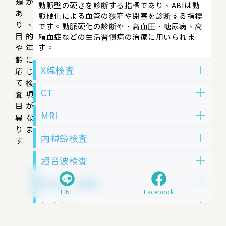
類が
動脈壁の硬さを診断する指標であり、ABIは動
あ
脈硬化による血管の狭窄や閉塞を診断する指標
り、
です。動脈硬化の診断や、高血圧、糖尿病、高
目的
脂血症などの生活習慣病の治療に用いられま
や年
す。
齢に
X線検査
応じ
て検
CT
査項
目が
MRI
異な
りま
内視鏡検査
す
超音波検査
乳がん（女性）
LINE
Facebook
婦人科がん