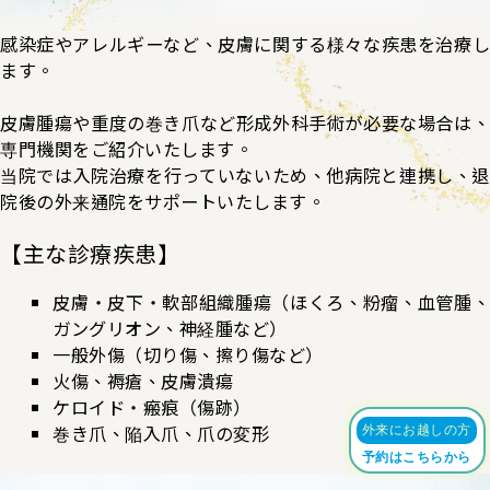
感染症やアレルギーなど、皮膚に関する様々な疾患を治療し
ます。
皮膚腫瘍や重度の巻き爪など形成外科手術が必要な場合は、
専門機関をご紹介いたします。
当院では入院治療を行っていないため、他病院と連携し、退
院後の外来通院をサポートいたします。
【主な診療疾患】
皮膚・皮下・軟部組織腫瘍（ほくろ、粉瘤、血管腫、
ガングリオン、神経腫など）
一般外傷（切り傷、擦り傷など）
火傷、褥瘡、皮膚潰瘍
ケロイド・瘢痕（傷跡）
巻き爪、陥入爪、爪の変形
外来にお越しの方
予約はこちらから