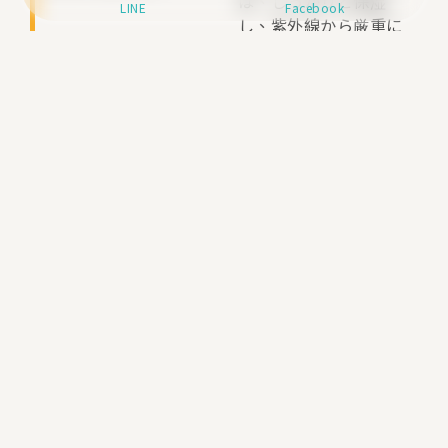
は、しっかりと保湿
LINE
Facebook
し、紫外線から厳重に
保護してください。
価格表
Q&A