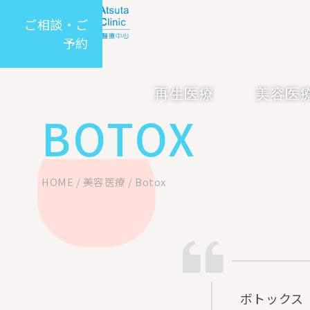
ご相談・ご
予約
再生医療
美容医
BOTOX
HOME
/
美容医療
/
Botox
ボトックス