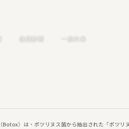
療
健康診断
一般外来
（Botox）は、ボツリヌス菌から抽出された「ボツリ