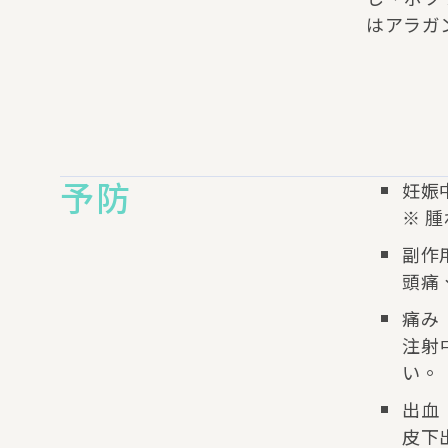
はアラガ
予防
妊娠
※ 
副作
頭痛
痛み
注射
い。
出血
皮下