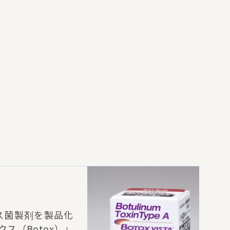
ヌス菌製剤を製品化
ス（Botox）」