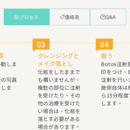
プロセス
価格表
Q&A
03
04
察
クレンジングと
扱う
メイク落とし
移動しま
Botox注
化粧をしたままで
印をつけ、B
後の写真
も構いませんが、
注射を行い
たしま
複数の部位に注射
施術自体は
を受けたり、その
ら15分程
他の治療を受けた
します。
い場合は、化粧を
落とす必要がある
場合があります。