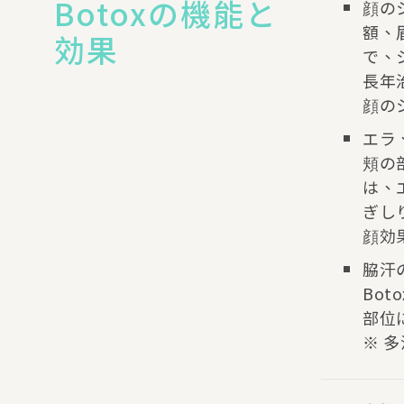
Botoxの機能と
顔の
額、
効果
で、
長年
顔の
エラ
頬の
は、
ぎし
顔効
脇汗
Bo
部位
※ 