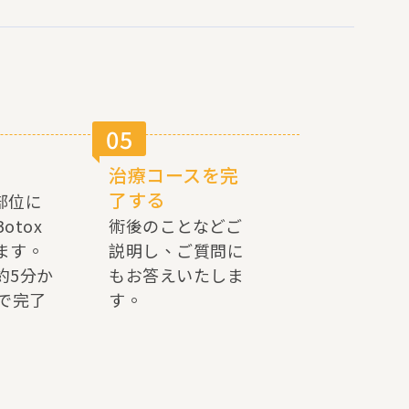
05
治療コースを完
了する
射部位に
otox
術後のことなどご
ます。
説明し、ご質問に
約5分か
もお答えいたしま
度で完了
す。