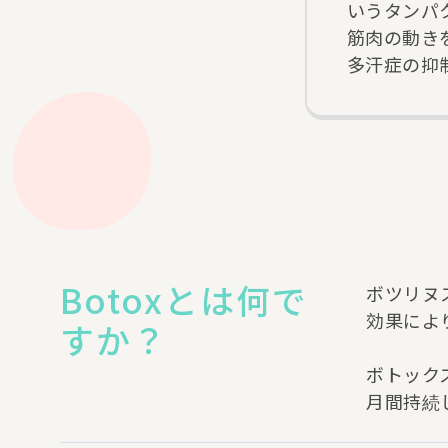
いうタンパ
筋肉の動き
多汗症の抑
Botoxとは何で
ボツリヌ
効果によ
すか？
ボトック
月間持続