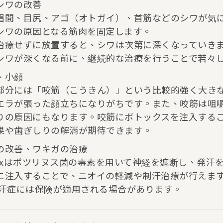
シワの改善
眉間、目尻、アゴ（オトガイ）、首筋などのシワが気
シワの原因となる筋肉を固定します。
治療せずに放置すると、シワは次第に深くなっていき
シワが深くなる前に、継続的な治療を行うことで若々
、小顔
部分には「咬筋（こうきん）」という比較的強く大き
エラが張った顔立ちになりがちです。また、咬筋は咀
りの原因にもなります。咬筋にボトックスを注入する
果や歯ぎしりの解消が期待できます。
の改善、ワキガの治療
toxはボツリヌス菌の毒素を用いて神経を遮断し、発
に注入することで、ニオイの軽減や制汗治療が行えま
多汗症には保険が適用される場合があります。