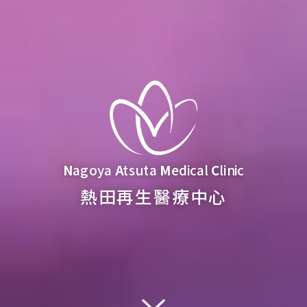
N
agoya
A
tsuta
M
edical
C
linic
熱田再生醫療中心