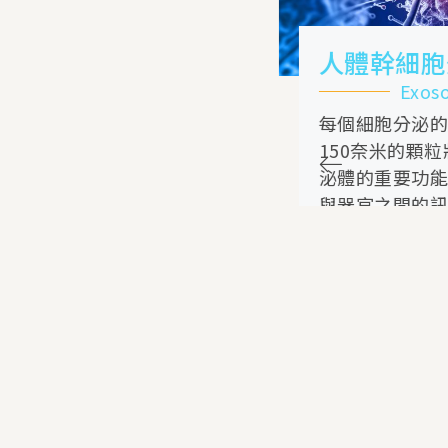
細胞
人體幹細胞外泌體
ll Therapy
Exosome Therapy
術或化學藥
每個細胞分泌的直徑為50至
法，而是利
150奈米的顆粒狀物質， 外
治療疾
泌體的重要功能是進行細胞
與器官之間的訊息通訊。
然治癒能力
VIEW MORE
吸引人們的
ORE