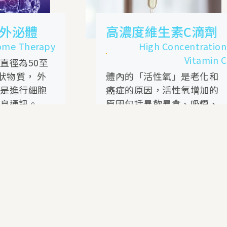
高濃度維生素C滴劑
總
High Concentration
Vitamin C
體內的「活性氧」是老化和
N
癌症的原因，活性氧增加的
樹
原因包括暴飲暴食、吸煙、
N
壓力、紫外線和過度運動。
識
細
VIEW MORE
細