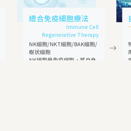
合免疫細胞療法
自體脂肪幹
Immune Cell
Stem C
Regenerative Therapy
“我們不採用手
K細胞/NKT細胞/BAK細胞/
物等人工治療方
状細胞
用細胞的功能來
K細胞是免疫細胞，將自身
病。”
別為正常細胞，並將其他
這種利用人體自
胞（癌細胞）視為非自身
的治療方法正在
胞進行攻擊。
注意。
VIEW MORE
VIEW M