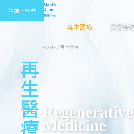
諮詢・預約
再生醫療
美容醫
HOME
/
再生醫療
再生醫療
Regenerative
Medicine